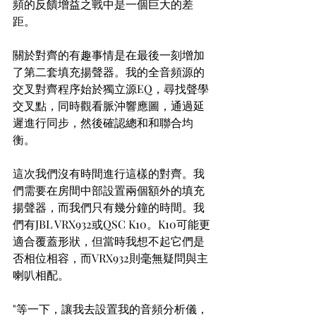
頻的反饋增益之戰中是一個巨大的差
距。
關於對齊的有趣事情是在最後一刻增加
了第二套填充揚聲器。我的全音頻源的
交叉對齊程序始於獨立源EQ，尋找聲學
交叉點，同時觀看脈沖響應圖，通過延
遲進行同步，然後確認總和和聯合均
衡。
這次我們沒有時間進行這樣的對齊。我
們需要在房間中部設置兩個額外的填充
揚聲器，而我們只有幾分鐘的時間。我
們有JBL VRX932或QSC K10。K10可能更
適合覆蓋形狀，但當時我想不起它們是
否相位相容，而VRX932則毫無疑問與主
喇叭相配。
"等一下，讓我去設置我的音頻分析儀，