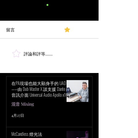
留言
0.0／5 (0)
評論和評等......
超越立體聲混音：深入探
創新時代：Taylor S
討聲音與感知的層面
錄巡演如何徹底
會科技
在PA現場也能大顯身手的 UAD！
——由 Dub Master X 談支援 Dante 的
音訊介面 Universal Audio Apollo x16D
的魅力
混音 Mixing
4月27日
McCandless 燈光法