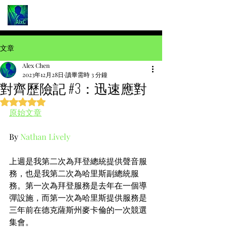
文章
Alex Chen
2023年12月28日
讀畢需時 3 分鐘
對齊歷險記 #3：迅速應對
評等為 NaN（最高為 5 顆星）。
原始文章
By 
Nathan Lively
上週是我第二次為拜登總統提供聲音服
務，也是我第二次為哈里斯副總統服
務。第一次為拜登服務是去年在一個導
彈設施，而第一次為哈里斯提供服務是
三年前在德克薩斯州麥卡倫的一次競選
集會。