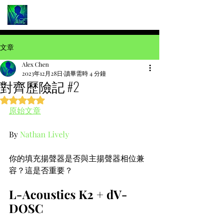
文章
Alex Chen
2023年12月28日
讀畢需時 4 分鐘
對齊歷險記 #2
評等為 NaN（最高為 5 顆星）。
原始文章
By 
Nathan Lively
你的填充揚聲器是否與主揚聲器相位兼
容？這是否重要？
L-Acoustics K2 + dV-
DOSC