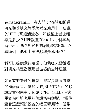
在Instagram上，有人問：“在諸如延遲
填充和前填充等系統補充應用中，建議
的HPF（高通濾波器）和低架上濾波頻
率是多少？HPF設置在200Hz，斜率為
24dB/oct嗎？對於具有4個揚聲器單元的
線陣列，低架上濾波頻率是2kHz？”
我可以提供我的建議，但我從未聽說過
對填充揚聲器應用濾波器的全球建議。
如果有製造商的建議，那就是載入適當
的預設設置。例如，在JBL VTX V20的預
設設置指南中，它說：“FL（FILL）=適
用於前排填充用的預設標稱頻響。”當你
查看這些預設設置的幅度響應時，通常