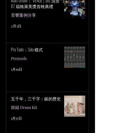
Marc Urselli： VENUE | S6L 混音 - 第
67 屆格萊美獎首映典禮
音響案例分享
2月3日
Pro Tools：Solo 模式
Protools
1月19日
五千年，三千字：鈸的歷史
鼓組 Drum Kit
1月17日