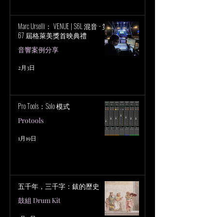
Marc Urselli： VENUE | S6L 混音 - 第
67 屆格萊美獎首映典禮
音響案例分享
2月3日
Pro Tools：Solo 模式
Protools
1月19日
五千年，三千字：鈸的歷史
鼓組 Drum Kit