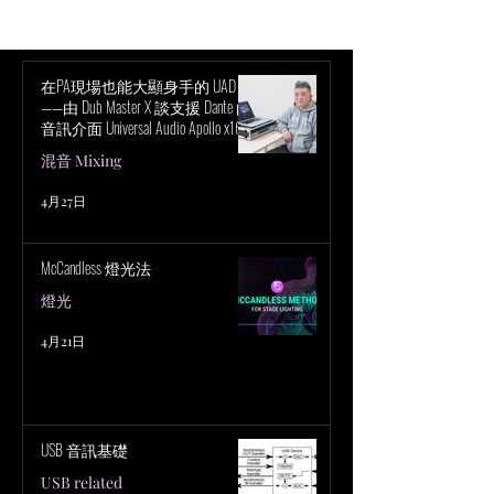
討聲音與感知的層面
錄巡演如何徹底
會科技
在PA現場也能大顯身手的 UAD！
——由 Dub Master X 談支援 Dante 的
音訊介面 Universal Audio Apollo x16D
的魅力
混音 Mixing
4月27日
McCandless 燈光法
燈光
4月21日
USB 音訊基礎
USB related