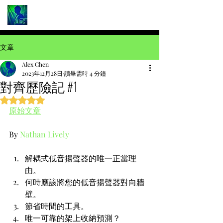
文章
Alex Chen
2023年12月28日
讀畢需時 4 分鐘
對齊歷險記 #1
評等為 NaN（最高為 5 顆星）。
原始文章
By 
Nathan Lively
解耦式低音揚聲器的唯一正當理
由。
何時應該將您的低音揚聲器對向牆
壁。
節省時間的工具。
唯一可靠的架上收納預測？