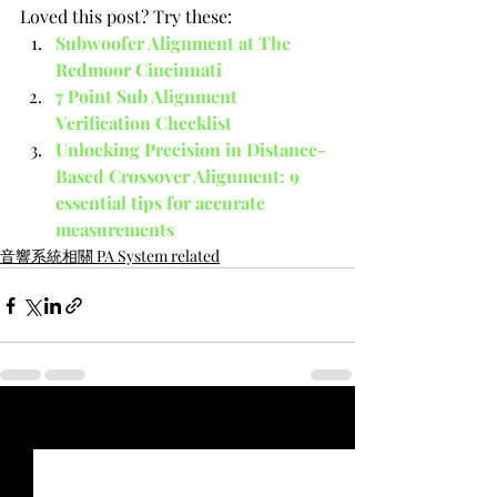
Loved this post? Try these:
Subwoofer Alignment at The 
Redmoor Cincinnati
7 Point Sub Alignment 
Verification Checklist
Unlocking Precision in Distance-
Based Crossover Alignment: 9 
essential tips for accurate 
measurements
音響系統相關 PA System related
最新文章
查看全部