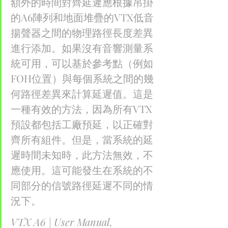
額外的時間對齊延遲應根據吊掛
的A6陣列和地面堆疊的VTX低音
揚聲器之間的物理路徑長度差異
進行添加。如果沒有音響測量系
統可用，可以基於參考點（例如
FOH位置）與每個系統之間的幾
何路徑差異來計算延遲值。這是
一種有效的方法，因為所有VTX
預設都包括工廠預延，以正確對
齊所有組件。但是，當系統的延
遲時間未知時，此方法無效，不
應使用。這可能發生在系統的不
同部分的信號路徑延遲不同的情
況下。
VTX A6 | User Manual, 