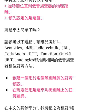
1. 從聆聽位置到低音揚聲器的物理距
離。
2. 預先設定的延遲值。
聽起來太簡單了嗎？
請參考以下這點，頂級品牌如L-
Acoustics、d&b audiotechnik、JBL、
Coda Audio、RCF、Funktion-One和
dB Technologies都推薦相同的低音揚聲
器相位對齊方法。
創建一個用於兩個等距離源的對齊
預設。
在現場使用延遲來均衡距離上的任
何差異。
在本文的其餘部分，我將稱之為相對/絕