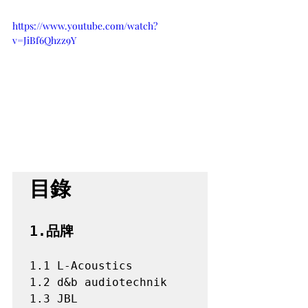
https://www.youtube.com/watch?
v=JiBf6Qhzz9Y
目錄
1.品牌
1.1 L-Acoustics 
1.2 d&b audiotechnik 
1.3 JBL 