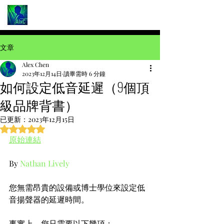
文章
Alex Chen
2023年12月14日
讀畢需時 6 分鐘
如何設定低音延遲（9個頂
級品牌背書）
已更新：
2023年12月15日
評等為 NaN（最高為 5 顆星）。
原始連結
By 
Nathan Lively
您無需昂貴的設備或博士學位來設定低
音揚聲器的延遲時間。
事實上，您只需要以下幾項：