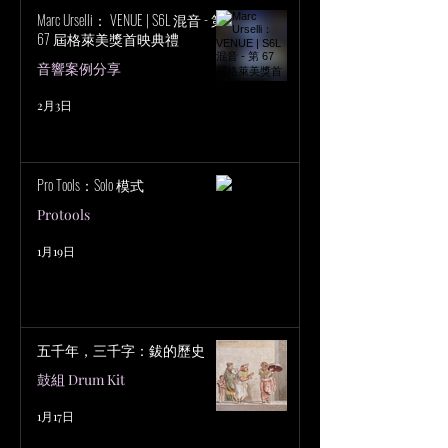
Marc Urselli： VENUE | S6L 混音 - 第
67 屆格萊美獎首映典禮
音響案例分享
2月3日
Pro Tools：Solo 模式
Protools
1月19日
五千年，三千字：鈸的歷史
鼓組 Drum Kit
1月17日