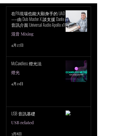
在PA現場也能大顯身手的 UAD！
——由 Dub Master X 談支援 Dante 的
音訊介面 Universal Audio Apollo x16D
的魅力
混音 Mixing
4月27日
McCandless 燈光法
燈光
4月21日
USB 音訊基礎
USB related
3月8日