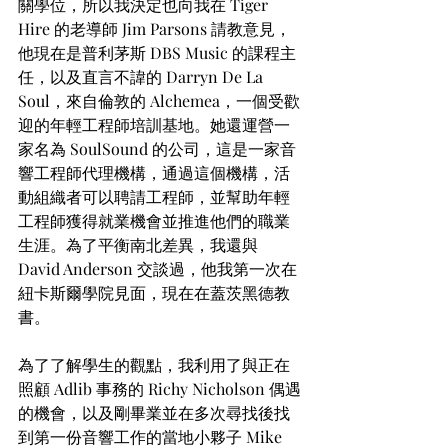
關學位，所以我決定也向我在 Tiger 
Hire 的老導師 Jim Parsons 請教意見，
他現在是普利茅斯 DBS Music 的課程主
任，以及直言不諱的 Darryn De La 
Soul，來自倫敦的 Alchemea，一個受歡
迎的年輕工程師培訓基地。她還運營一
家名為 SoulSound 的公司，這是一家音
響工程師代理機構，通過這個機構，活
動組織者可以聘請工程師，並幫助年輕
工程師獲得就業機會並推進他們的職業
生涯。為了平衡南北差異，我還與 
David Anderson 交談過，他我第一次在
紐卡斯爾學院見面，現在在蓋茨黑德教
書。
為了了解學生的觀點，我利用了與正在
照顧 Adlib 事務的 Richy Nicholson 偶遇
的機會，以及剛畢業並在多次尋找後找
到第一份音響工作的當地小夥子 Mike 