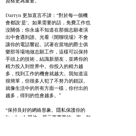
資格更為重要。”
Darryn 更加直言不諱：“對於每一個機
會都說‘是’。如果需要的話，免費工作也
沒關係；你永遠不知道在那個志願者演
出中會遇到誰。光看《閒聊現場》不會
讓你的電話響起。試著在當地的爵士俱
樂部等場地做志願工作，這樣可以保持
手頭上的技術，結識新朋友，並將你的
精力投入到世界中。你投入的精力越
多，找到工作的機會就越大。我知道這
很簡單，但很多人犯了不努力的錯誤。
就像生活中的所有方面一樣，你付出的
越多，得到的也會越多。”
“保持良好的網絡形象。隱私保護你的 
Facebook 照片，展示更專業的一面。加
入 LinkedIn。擁有一個專業的電子郵件
地址：Hotmail 是為年輕人的，最終會