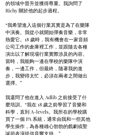
的領域中晉升並獲得尊重。我詢問了 
Richy 關於他的起步過程。
“我希望進入這個行業其實是為了在樂隊
中演奏。我從小就開始彈奏音樂，非常
熱愛它。18 歲時，我有機會在一家音頻
公司工作的倉庫裡工作，並跟隨去各種
演出以了解現場行業實際涉及的內容。
當時，我能夠一邊在學校的樂隊中演
奏，一邊工作，但最終，隨著我的進
步，我變得太忙，必須在兩者之間做出
選擇。”
我還問了他在進入 Adlib 之前接受了什
麼培訓。“我在 18 歲之前學習了音樂和
科學，直到 A-levels。我所在的學校購
買了一個 PA 系統，通常由我和一些其他
學生操作，為各種雄心勃勃的戲劇或聖
誕節表演提供音響支持。”