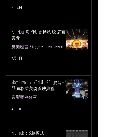
2月4日
Full Flood 與 PRG 支持第 68 屆葛萊
美獎
舞美燈音 Stage Art concern
2月4日
Marc Urselli： VENUE | S6L 混音 - 第
67 屆格萊美獎首映典禮
音響案例分享
2月3日
Pro Tools：Solo 模式