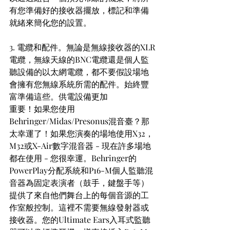
有您準備好的接收器擺放，標記和準備
就緒來簡化您的設置。
3. 電纜和配件。無論是無線接收器的XLR
電纜，無線天線的BNC電纜還是個人監
聽設備的以太網電纜，都不要假設場地
會擁有您無線系統所需的配件。始終豐
富準備這些。供電設備更加
重要！如果您使用
Behringer/Midas/Presonus混音臺？那
太幸運了！如果您演奏的場地使用X32，
M32或X-Air數字混音器 - 現在許多場地
都在使用 - 您很幸運。Behringer的
PowerPlay分配系統和P16-M個人監聽混
音器為固定表演者（鼓手，鍵盤手等）
提供了來自他們舞台上的每個音源的工
作室般控制。這裡不需要無線發射器或
接收器。您的Ultimate Ears入耳式監聽