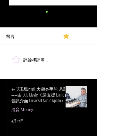
留言
0.0／5 (0)
評論和評等......
入耳監聽器（IEMs）的監聽
IEM 混音技巧：
混音基礎 - 3D聲音
結果和快樂藝術
在PA現場也能大顯身手的 UAD！
——由 Dub Master X 談支援 Dante 的
音訊介面 Universal Audio Apollo x16D
的魅力
混音 Mixing
4月27日