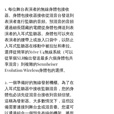
1. 每位舞台表演者的無線身體包接收
器。身體包接收器接收從混音台發送到
表演者進行監聽的音頻。預混音的音頻
通過細長隱藏的電纜從身體包傳送到表
演者的入耳式監聽器。身體包可以夾在
表演者的腰帶上或放入口袋中，以防止
入耳式監聽器在移動中被拉扯和牽拉。
選擇從簡單的Xvive U4無線系統（可以
從單個XLR輸出發送最多六個身體包共
享混音）到複雜的Sennheiser 
Evolution Wireless身體包的選擇。
2. 一個準備好的無線發射機櫃。為了在
入耳式監聽器中接收監聽混音，您的身
體包必須先從混音台接收到音頻信號。
這稱為發射器。大多數情況下，這些設
備需要連接到舞台盒或混音臺。您還可
以通過組合一個預先布線的機架，將所