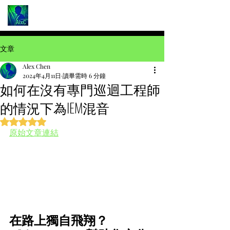
文章
Alex Chen
2024年4月11日
讀畢需時 6 分鐘
如何在沒有專門巡迴工程師
的情況下為IEM混音
評等為 NaN（最高為 5 顆星）。
原始文章連結
在路上獨自飛翔？