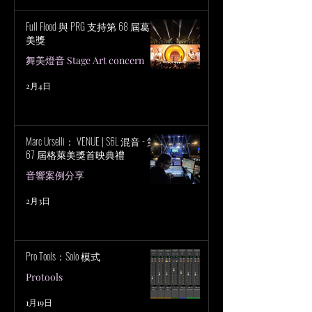
Full Flood 與 PRG 支持第 68 屆葛萊
美獎
舞美燈音 Stage Art concern
2月4日
Marc Urselli： VENUE | S6L 混音 - 第
67 屆格萊美獎首映典禮
音響案例分享
2月3日
Pro Tools：Solo 模式
Protools
1月19日