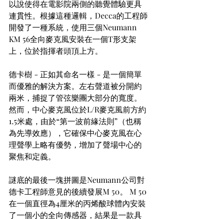
以說使得在電影院兩側的聽覺體驗更具
連貫性。根據這種邏輯，Decca的工程師
開發了一種系統，使用三個Neumann 
KM 56全向麥克風安裝在一個T形支架
上，位於指揮者頭頂上方。
德卡樹 - 正如其命名一樣 - 是一個簡單
而優雅的解決方案。左右聲道被分開約
兩米，捕捉了管弦樂團大部分的寬度。
然而，中心麥克風位於L/R麥克風前方約
1.5米處，由於“第一波前緣法則”（也稱
為先導效應），它確保中心麥克風在心
理聲學上略有優勢，增加了聲場中心的
聚焦和定義。
謎底的最後一塊拼圖是Neumann公司對
德卡工程師意見的後續發展M 50。 M 50
在一個直徑為4厘米的丙烯酸球體內安裝
了一個小的全向傳感器，結果是一款具