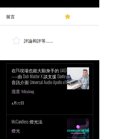
（Boston Pops
聲：交響樂團的
留言
0.0／5 (0)
原始文章 採訪對象：
場混音工程師 Steve
者：Mark Frink
表：1999/03/0
評論和評等......
為什麼廣播音頻需要革命
2023/11/27 波
性改變
樂會（Boston Po
愛、蘋果派和獨立
室一樣，是美國文
在PA現場也能大顯身手的 UAD！
——由 Dub Master X 談支援 Dante 的
分。...
音訊介面 Universal Audio Apollo x16D
的魅力
混音 Mixing
4月27日
McCandless 燈光法
燈光