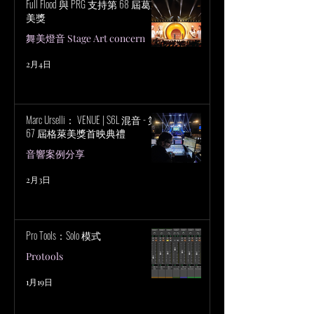
Full Flood 與 PRG 支持第 68 屆葛萊
美獎
舞美燈音 Stage Art concern
2月4日
Marc Urselli： VENUE | S6L 混音 - 第
67 屆格萊美獎首映典禮
音響案例分享
2月3日
Pro Tools：Solo 模式
Protools
1月19日