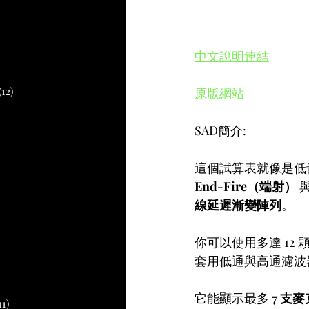
文章
2 篇文章
中文說明連結
文章
10 篇文章
(12)
12 篇文章
原版網站
SAD簡介:
章
這個試算表就像是低
 篇文章
End-Fire（端射）
 與
文章
線延遲漸變陣列
。
你可以使用多達 12 
篇文章
套用低通與高通濾波
它能顯示最多 
7 支
11)
11 篇文章