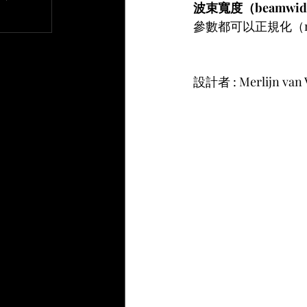
波束寬度（beamwid
文章
參數都可以正規化（n
設計者 : Merlijn van 