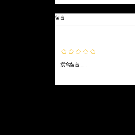
Best Free and Paid Online Training
留言
Webinars, Courses, and Certifications for
Live Sound Engineers給現場音響工
原始文章 By Nathan Lively 這是
程師的最佳免費與付費線上培
一份目前最好的現場音響工程師免
新增評等
訓研討會、課程與認證
費與付費線上培訓清單。我納入了
所有我能找到、需要學生投入大量
時間的研討會、課程與認證，並排
撰寫留言......
除了較短的示範與隨意影片。 我
有遺漏重要的內容嗎？請在下方留
言告訴我。 免費 Audinate –
Dante 認證 Digico – SD9 培訓
Get Started with Sound System
Tuning –