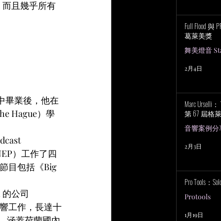
，而且幾乎所有
Full Flood 
葛萊美獎
舞美燈音 Stag
2月4日
出生。高中畢業後，他在
Marc Urselli
The Hague）學
第 67 屆
音響案例分
ast 
2月3日
 NEP）工作了四
目包括《Big 
Pro Tools：S
 的公司 
Protools
會的音響工作，長達十
1月19日
出，涵蓋荷蘭國內