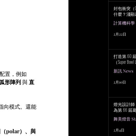
封包衝突（Col
什麼？淺顯
計算機科學 Co
2月22日
打造第 60
（Super Bowl 
新訊 News
配置，例如 
弧形陣列
 與 
直
2月10日
燈光設計師 No
叭指向模式。還能
為第 66 
舞美燈音 Stag
polar）、與
2月4日