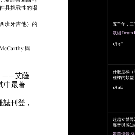
件具挑戰性的場
西班牙吉他）的
五千年，三
鼓組 Drum K
1月17日
Carthy 與 
什麼是樑（B
」
——艾薩
種樑的類型
其中最著
1月11日
al》雜誌刊登，
超越立體聲
聲音與感知
舞美燈音 Stag