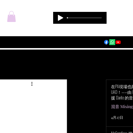
登入
在PA現場
UAD！——由 Du
援 Dante 的音
Audio Apoll
混音 Mixing
4月27日