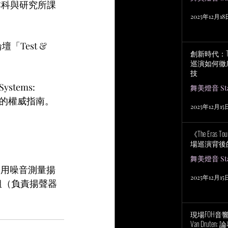
d）本科與研究所課
2025年12月18
「Test & 
創新時代：Tayl
巡演如何徹
技
tems: 
舞美燈音 Stag
優化的權威指南。
2025年12月15
。
《The Eras
場巡演背後
舞美燈音 Stag
利用噪音測量揚
2025年12月15
小組（負責揚聲器
現場FOH音響工程
Van Drut