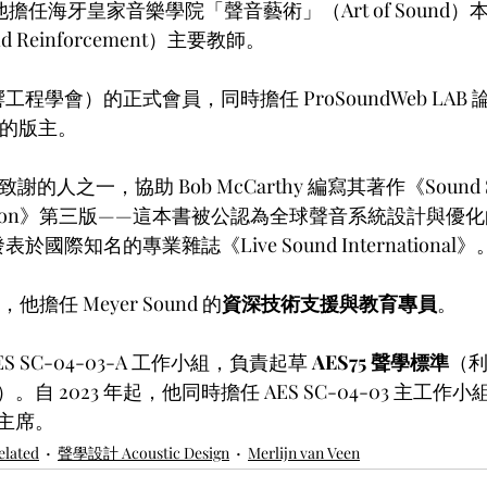
年間，他擔任海牙皇家音樂學院「聲音藝術」（Art of Soun
 Reinforcement）主要教師。
（音響工程學會）的正式會員，同時擔任 ProSoundWeb LAB 論壇
板塊的版主。
謝的人之一，協助 Bob McCarthy 編寫其著作《Sound Sys
timization》第三版——這本書被公認為全球聲音系統設計與
發表於國際知名的專業雜誌《Live Sound International》
日起，他擔任 Meyer Sound 的
資深技術支援與教育專員
。
 SC-04-03-A 工作小組，負責起草 
AES75 聲學標準
（
自 2023 年起，他同時擔任 AES SC-04-03 主工作
主席。
lated
聲學設計 Acoustic Design
Merlijn van Veen