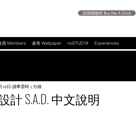
請我喝咖啡 Buy Me A Drink
會員 Members
桌布 Wallpaper
noSTUD18
Experiences
月29日
讀畢需時 2 分鐘
 S.A.D. 中文說明
 5 顆星）。