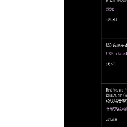
McCandless
燈光
4月21日
USB 音訊基
USB related
3月8日
Best Free and P
Courses, and Cer
給現場音響
上培訓研討
音響系統相關 P
2月26日