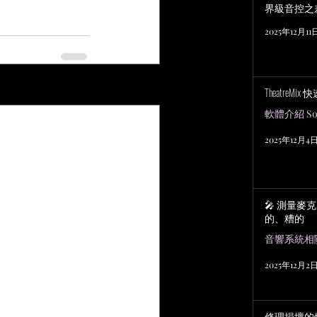
界級音控之
2025年12月11
TheatreMix
查看全部
軟體介紹 Sof
2025年12月4
🎤 測量麥
的、糟的
2025年12月2
修理損壞的