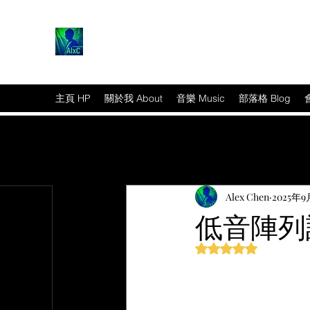
主頁 HP
關於我 About
音樂 Music
部落格 Blog
Alex Chen
2025年9
低音陣列設計
評等為 NaN（最高為
篇文章