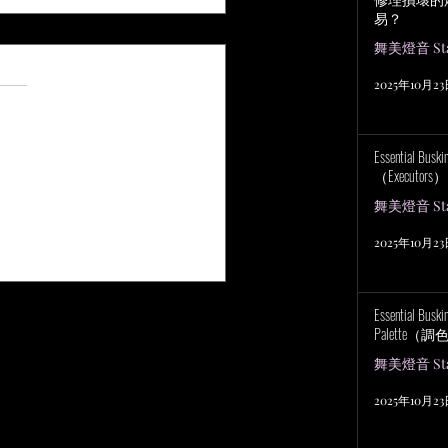
易？
舞美燈音 Stag
 5 顆星）。
評等
2025年10月2
Essential Bu
（Executors）
舞美燈音 Stag
代：Taylor Swift 破紀錄巡
何徹底改寫演唱會科技
2025年10月2
Essential Bus
Palette（
舞美燈音 Stag
2025年10月2