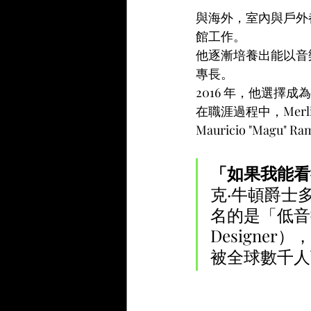
與海外，室內與戶外
館工作。
他逐漸培養出能以音
專長。
2016 年，他選擇
在職涯過程中，Merli
Mauricio "Ma
「如果我能看
克·牛頓爵士
名的是「低音揚聲
Designer）
被全球數千人