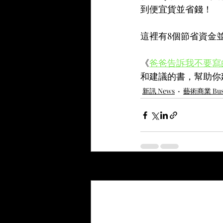
到便宜貨並省錢！
這裡有8個節省資金
《
爸爸告訴我不要寫
和建議的書，幫助你
新訊 News
藝術商業 Busi
最新文章