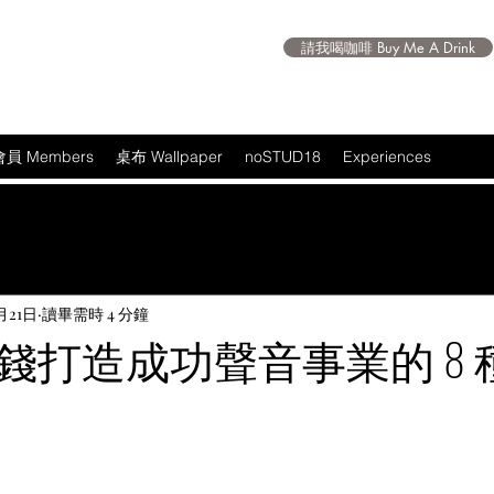
請我喝咖啡 Buy Me A Drink
會員 Members
桌布 Wallpaper
noSTUD18
Experiences
月21日
讀畢需時 4 分鐘
錢打造成功聲音事業的 8 
 5 顆星）。