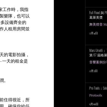
家工作時，我指
Full Flood 
製樂隊，也可以
葛萊美獎
許多設備齊全的
舞美燈音 Stag
作人租用房間並
2月4日
Marc Urselli
天的電影拍攝，
第 67 屆
——一天的租金是
音響案例分
2月3日
潤。
Pro Tools：S
Protools
前住得很近，所
1月19日
用。確保你給任