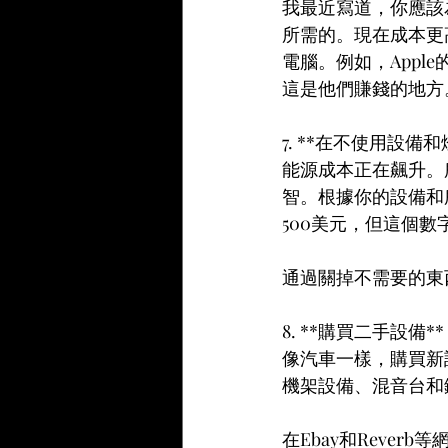
我最近寫道，你應該
所需的。現在成本更
電腦。例如，Appl
這是他們賺錢的地方
7. **在不使用設備
能源成本正在飆升。
智。根據你的設備和
500美元，但這個
通過關掉不需要的東
8. **購買二手設備**
像汽車一樣，購買新
機架設備、混音台和
在Ebay和Reve