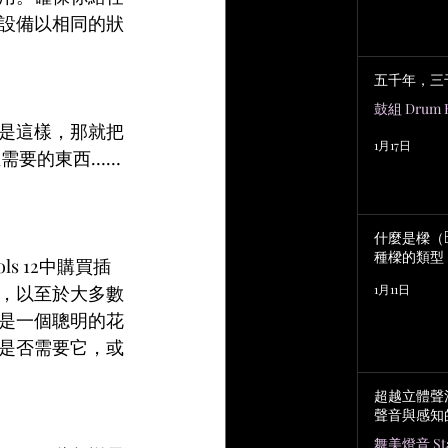
設備以相同的狀
五千年，三
鼓組 Drum K
是這樣，那就把
1月17日
正需要的東西……
什麼是樑（B
種樑的類型
s 12中購買插
1月11日
，以至於大多數
是一個聰明的花
是否需要它，或
超越立體聲
聲音與感知
舞美燈音 Stag