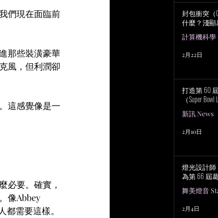
封包衝突（Col
我們現在面臨前
什麼？淺顯
計算機科學 Co
進那些裝潢豪華
2月22日
克風，但利潤卻
打造第 60
（Super Bowl 
。這感覺像是一
新訊 News
2月10日
燈光設計師 No
為第 66 
麼必要。確實，
舞美燈音 Stag
Abbey 
2月4日
有人都需要這樣。