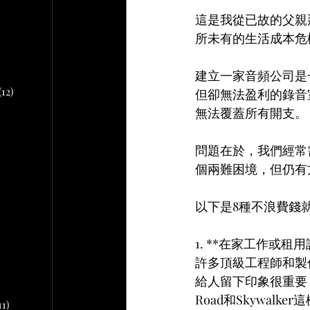
文章
這是我從已故的父親
所未有的生活成本危
2 篇文章
文章
建立一家音頻公司是
10 篇文章
(12)
12 篇文章
但卻無法盈利的錄音
無法覆蓋所有開支。
章
問題在於，我們經常
 篇文章
個兩難困境，但仍有
文章
以下是8種不浪費錢
1. **在家工作或租
篇文章
許多頂級工程師和製
給人留下印象很重要
Road和Skywa
11)
11 篇文章