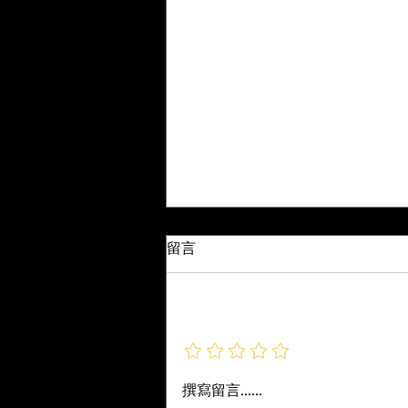
Best Free and Paid Online Training
留言
Webinars, Courses, and Certifications for
Live Sound Engineers給現場音響工
原始文章 By Nathan Lively 這是
程師的最佳免費與付費線上培
一份目前最好的現場音響工程師免
新增評等
訓研討會、課程與認證
費與付費線上培訓清單。我納入了
所有我能找到、需要學生投入大量
時間的研討會、課程與認證，並排
撰寫留言......