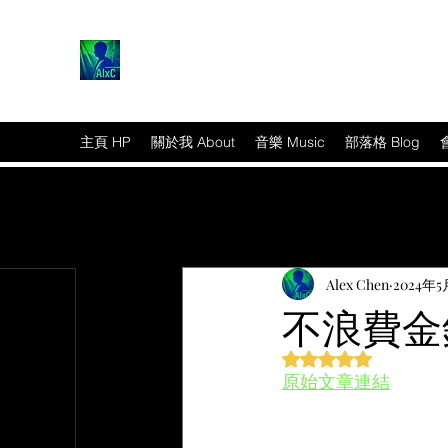
主頁 HP
關於我 About
音樂 Music
部落格 Blog
Alex Chen
2024年5
不浪費金
評等為 NaN（最高為
原始文章連結
篇文章