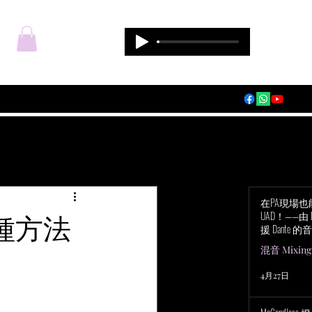
登入
在PA現場
種方法
UAD！——由 Du
援 Dante 的音
Audio Apoll
混音 Mixing
4月27日