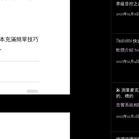
界級音控之
2025年12月11
本充滿簡單技巧
TheatreMix
。
軟體介紹 Sof
2025年12月4
🎤 測量麥
的、糟的
查看全部
2025年12月2
修理損壞的