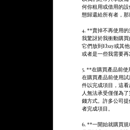
何你租用或借用的設
態歸還給所有者，那
4. **賣掉不再使用的
我驚訝於我衝動購買
它們放到Ebay或
或者是一些我需要再
5. **在購買產品前
在購買產品前使用試用版
件以完成項目，這看
人無法承受僅僅為了
錢方式。許多公司提
者完成項目。
6. **一開始就購買