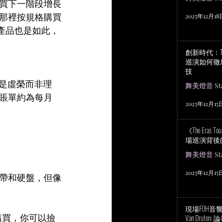
買下一階段增長
那裡按規格購買
2025年12月18
圍產品也是如此，
創新時代：Tayl
巡演如何徹
技
是虛榮而非理
舞美燈音 Stag
賬單約為每月
2025年12月15
《The Eras
場巡演背後
舞美燈音 Stag
2025年12月15
帶和硬盤，但像
現場FOH音響工程
購買，你可以撿
Van Drut