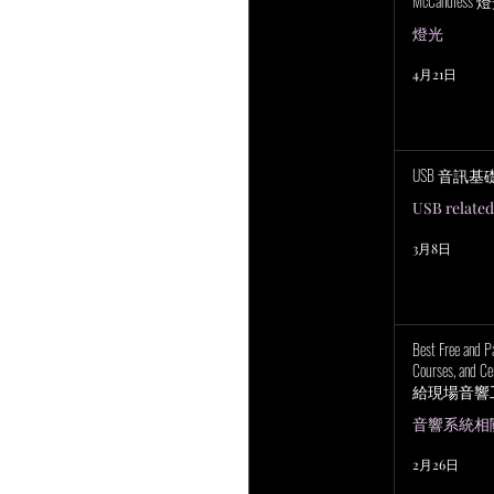
McCandless
燈光
4月21日
USB 音訊基
USB related
3月8日
Best Free and P
Courses, and Cer
給現場音響
上培訓研討
音響系統相關 P
2月26日